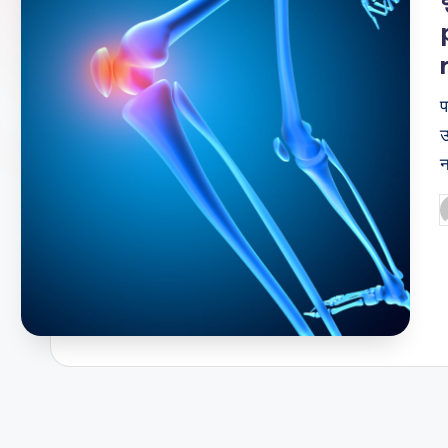
I
N
E
प
उ
न
P
b